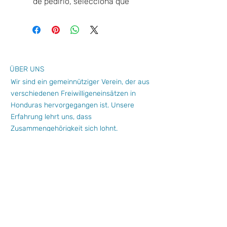
de pedirlo, selecciona qué
múltiplo de 5 quieres aportar, y
se te cargará automáticamente
en tu tarjeta.
¡Muchas gracias por LUMArte!
ÜBER UNS
Wir sind ein gemeinnütziger Verein, der aus
verschiedenen Freiwilligeneinsätzen in
Honduras hervorgegangen ist. Unsere
Erfahrung lehrt uns, dass
Zusammengehörigkeit sich lohnt.
Abonnieren Sie unseren Newsletter